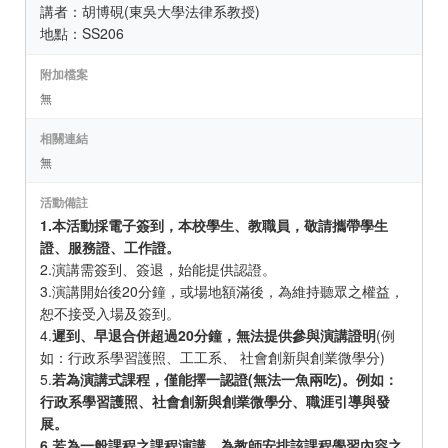
講者：胡博硯(東吳大學法律系教授)
地點：SS206
附加檔案
無
相關連結
無
活動備註
1.本活動採電子簽到，本校學生、教職員，敬請攜帶學生
證、服務證、工作證。
2.演講需簽到、簽退，始能提供認證。
3.演講開始後20分鐘，或場地額滿後，為維持聽眾之權益，
恕不接受入場及簽到。
4.
遲到、早退合併超過20分鐘，無法提供參與演講證明
(例
如：行政系學習護照、工工系、 社會創新與創業微學分)
5.
若為演講式課程，僅能擇一認證(無法一魚兩吃)。例如：
行政系學習護照、社會創新與創業微學分、職涯引導與發
展。
6.若為一般課程之課程演講，為教師安排該課程學習內容之