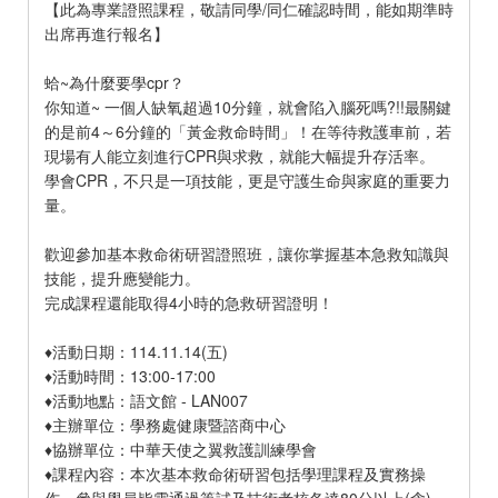
【此為專業證照課程，敬請同學/同仁確認時間，能如期準時
出席再進行報名】
蛤~為什麼要學cpr？
你知道~ 一個人缺氧超過10分鐘，就會陷入腦死嗎?!!最關鍵
的是前4～6分鐘的「黃金救命時間」！在等待救護車前，若
現場有人能立刻進行CPR與求救，就能大幅提升存活率。
學會CPR，不只是一項技能，更是守護生命與家庭的重要力
量。
歡迎參加基本救命術研習證照班，讓你掌握基本急救知識與
技能，提升應變能力。
完成課程還能取得4小時的急救研習證明！
♦活動日期：114.11.14(五)
♦活動時間：13:00-17:00
♦活動地點：語文館 - LAN007
♦主辦單位：學務處健康暨諮商中心
♦協辦單位：中華天使之翼救護訓練學會
♦課程內容：本次基本救命術研習包括學理課程及實務操