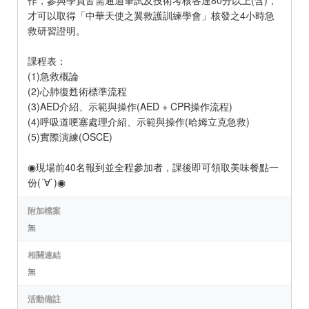
作，參與學員皆需通過筆試及技術考核各達80分以上(含)，
才可以取得「中華天使之翼救護訓練學會」核發之4小時急
救研習證明。
課程表：
(1)急救概論
(2)心肺復甦術標準流程
(3)AED介紹、示範與操作(AED + CPR操作流程)
(4)呼吸道哽塞處理介紹、示範與操作(哈姆立克急救)
(5)實際演練(OSCE)
◉現場前40名報到並全程參加者，課後即可領取美味餐點一
份(´∀`)◉
附加檔案
無
相關連結
無
活動備註