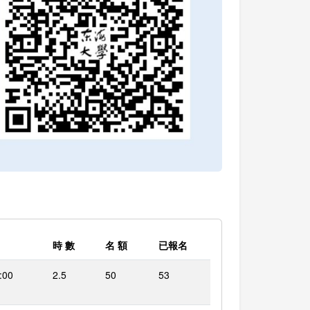
時 數
名 額
已報名
:00
2.5
50
53