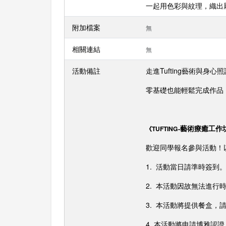
一起用色彩與紋理，織出
附加檔案
無
相關連結
無
活動備註
走進Tufting藝術與
零基礎也能輕鬆完成作品
藝術療癒工作
《TUFTING-
歡迎同學報名參與活動！
1. 活動當日請準時簽到
2. 本活動因故無法進行
3. 本活動將提供餐盒，
4. 本活動將申請博雅認