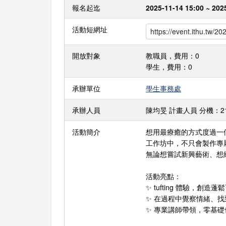
報名起迄
2025-11-14 15:00 ~ 202
活動短網址
開放對象
教職員，費用：0
學生，費用：0
承辦單位
學生事務處
承辦人員
陳均旻 計畫人員 分機：21503
活動簡介
想用最療癒的方式度過一
工作坊中，不只會製作專屬
無論想嘗試新興藝術、想
活動亮點：
✨ tufting 體驗，創
✨ 在過程中覺察情緒、
✨ 專業講師帶領，零基