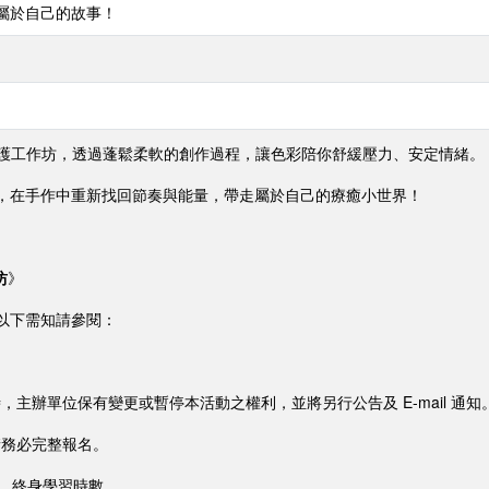
屬於自己的故事！
身心照護工作坊，透過蓬鬆柔軟的創作過程，讓色彩陪你舒緩壓力、安定情緒。
，在手作中重新找回節奏與能量，帶走屬於自己的療癒小世界！
坊
》
以下需知請參閱：
。
時，主辦單位保有變更或暫停本活動之權利，並將另行公告及 E-mail 通知
請務必完整報名。
證、終身學習時數