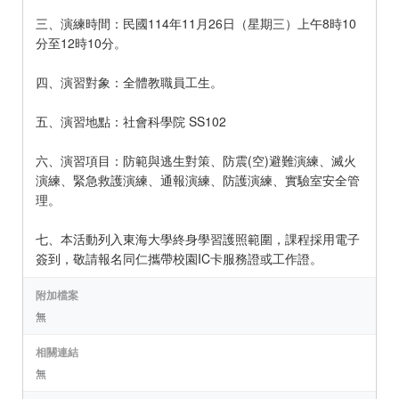
三、演練時間：民國114年11月26日（星期三）上午8時10
分至12時10分。
四、演習對象：全體教職員工生。
五、演習地點：社會科學院 SS102
六、演習項目：防範與逃生對策、防震(空)避難演練、滅火
演練、緊急救護演練、通報演練、防護演練、實驗室安全管
理。
七、本活動列入東海大學終身學習護照範圍，課程採用電子
簽到，敬請報名同仁攜帶校園IC卡服務證或工作證。
附加檔案
無
相關連結
無