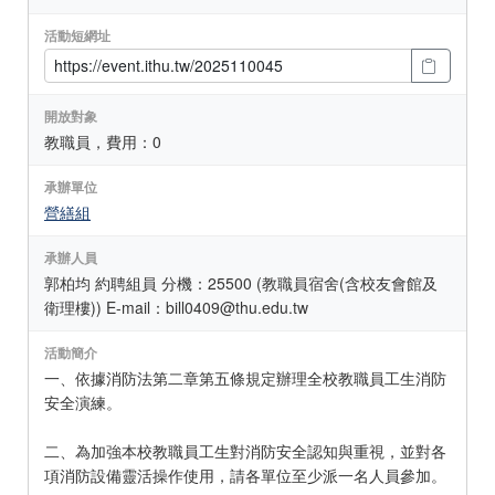
活動短網址
開放對象
教職員，費用：0
承辦單位
營繕組
承辦人員
郭柏均 約聘組員 分機：25500 (教職員宿舍(含校友會館及
衛理樓)) E-mail：bill0409@thu.edu.tw
活動簡介
一、依據消防法第二章第五條規定辦理全校教職員工生消防
安全演練。
二、為加強本校教職員工生對消防安全認知與重視，並對各
項消防設備靈活操作使用，請各單位至少派一名人員參加。