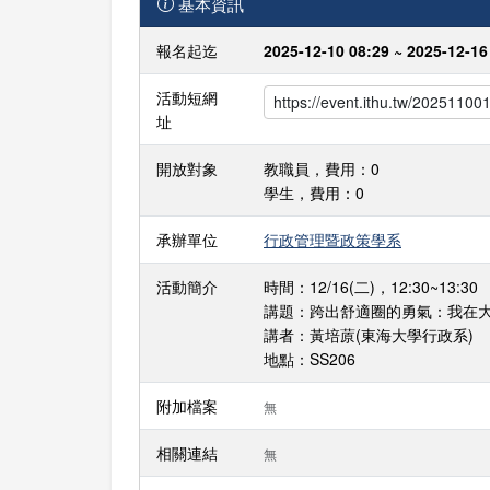
基本資訊
報名起迄
2025-12-10 08:29 ~ 2025-12-16
活動短網
址
開放對象
教職員，費用：0
學生，費用：0
承辦單位
行政管理暨政策學系
活動簡介
時間：12/16(二)，12:30~13:30
講題：跨出舒適圈的勇氣：我在
講者：黃培蒝(東海大學行政系)
地點：SS206
附加檔案
無
相關連結
無