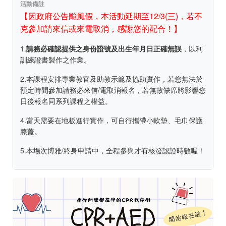
活動備註
【因政府公告颱風假，本活動延期至12/3(三)，若不
克參加請來信或來電取消，感謝您的配合！】
1.
請務必確認提供之身份證號及出生年月日正確無誤
，以利
訓練證書製作之作業。
2.本課程安排專業教官及助教示範及協助實作，若您無法於
預定時間參加請務必來信/電取消報名，若無故缺席將影響您
日後報名同系列課程之權益。
4.當天需要在地板進行實作，可自行攜帶小軟墊、毛巾保護
膝蓋。
5.本場次博雅/終身申請中，全程參與才有核發認證時數喔！