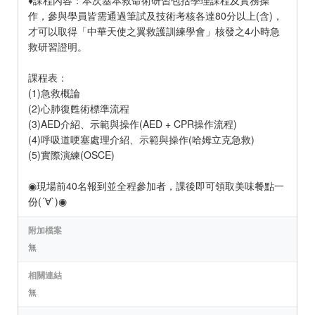
♦課程內容：本次基本救命術研習包括學理課程及實務操
作，參與學員皆需通過筆試及技術考核各達80分以上(含)，
才可以取得「中華天使之翼救護訓練學會」核發之4小時急
救研習證明。
課程表：
(1)急救概論
(2)心肺復甦術標準流程
(3)AED介紹、示範與操作(AED + CPR操作流程)
(4)呼吸道哽塞處理介紹、示範與操作(哈姆立克急救)
(5)實際演練(OSCE)
◉現場前40名報到並全程參加者，課後即可領取美味餐點一
份(´∀`)◉
附加檔案
無
相關連結
無