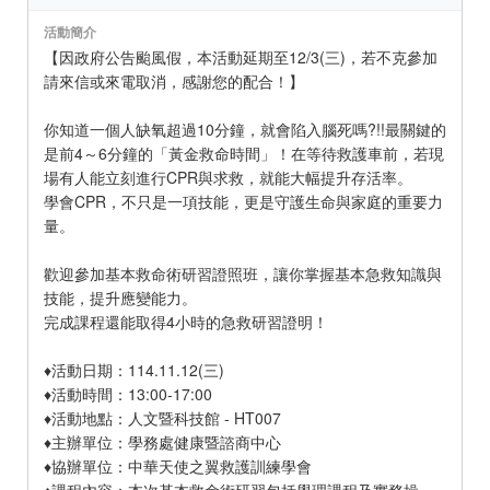
活動簡介
【因政府公告颱風假，本活動延期至12/3(三)，若不克參加
請來信或來電取消，感謝您的配合！】
你知道一個人缺氧超過10分鐘，就會陷入腦死嗎?!!最關鍵的
是前4～6分鐘的「黃金救命時間」！在等待救護車前，若現
場有人能立刻進行CPR與求救，就能大幅提升存活率。
學會CPR，不只是一項技能，更是守護生命與家庭的重要力
量。
歡迎參加基本救命術研習證照班，讓你掌握基本急救知識與
技能，提升應變能力。
完成課程還能取得4小時的急救研習證明！
♦活動日期：114.11.12(三)
♦活動時間：13:00-17:00
♦活動地點：人文暨科技館 - HT007
♦主辦單位：學務處健康暨諮商中心
♦協辦單位：中華天使之翼救護訓練學會