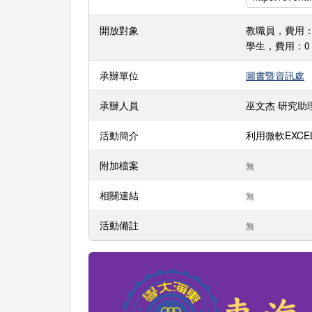
開放對象
教職員，費用：
學生，費用：0
承辦單位
圖書暨資訊處
承辦人員
巫文杰 研究助理 分
活動簡介
利用微軟EXCE
附加檔案
無
相關連結
無
活動備註
無