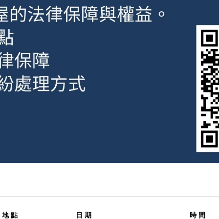
地 點
日 期
時 間