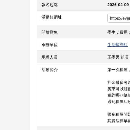
報名起迄
2026-04-09 
活動短網址
開放對象
學生，費用
承辦單位
生活輔導組
承辦人員
王學民 組員 分機
活動簡介
第一次租屋
押金最多可
房東可以隨
租約哪些條
遇到租屋糾
很多租屋問
其實法律早