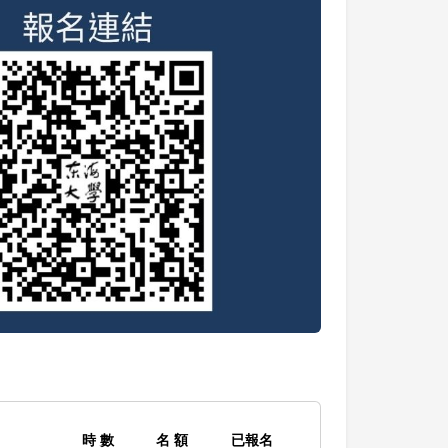
時 數
名 額
已報名