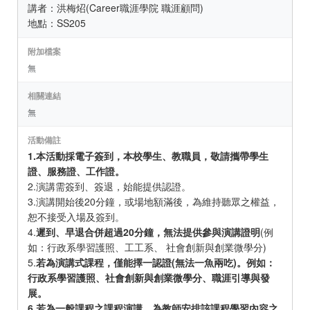
講者：洪梅炤(Career職涯學院 職涯顧問)
地點：SS205
附加檔案
無
相關連結
無
活動備註
1.本活動採電子簽到，本校學生、教職員，敬請攜帶學生
證、服務證、工作證。
2.演講需簽到、簽退，始能提供認證。
3.演講開始後20分鐘，或場地額滿後，為維持聽眾之權益，
恕不接受入場及簽到。
4.
遲到、早退合併超過20分鐘，無法提供參與演講證明
(例
如：行政系學習護照、工工系、 社會創新與創業微學分)
5.
若為演講式課程，僅能擇一認證(無法一魚兩吃)。例如：
行政系學習護照、社會創新與創業微學分、職涯引導與發
展。
6.若為一般課程之課程演講，為教師安排該課程學習內容之