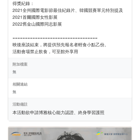
得獎紀錄：
2021全州國際電影節最佳紀錄片、韓國競賽單元特別提及
2021首爾國際女性影展
2022舊金山國際同志影展
==================================
映後座談結束，將提供預先報名者輕食小點乙份。
活動會場禁止飲食，可至館外享用
附加檔案
無
相關連結
無
活動備註
本活動欲申請博雅核心能力認證、終身學習護照