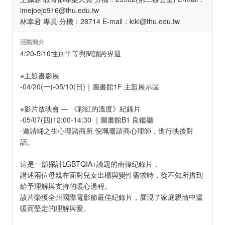
imejoejo916@thu.edu.tw
林幸君 專員 分機：28714 E-mail：kiki@thu.edu.tw
活動簡介
4/20-5/10性別平等與閱讀跨界週
※主題書影展
-04/20(一)-05/10(日)｜圖書館1F 主題展示區
※影片放映會 — 《彩虹的溫度》紀錄片
-05/07(四)12:00-14:30 ｜圖書館B1 良鑑廳
-邀請蛹之生心理諮商所 倪珮珊諮商心理師，進行映後對
話。
這是一部探討LGBTQIA+議題的南韓紀錄片，
講述兩位母親在面對兒女出櫃與變性需求時，從不知所措到
給予理解與支持的暖心過程。
該片榮獲全州國際電影節最佳紀錄片，展現了家庭親情中溫
暖而堅定的理解與愛。