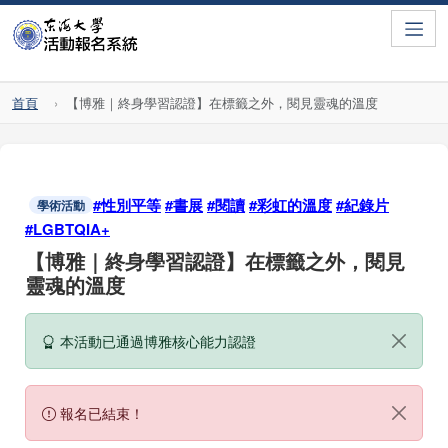
Toggle
首頁
【博雅｜終身學習認證】在標籤之外，閱見靈魂的溫度
#性別平等
#書展
#閱讀
#彩虹的溫度
#紀錄片
學術活動
#LGBTQIA+
【博雅｜終身學習認證】在標籤之外，閱見
靈魂的溫度
本活動已通過博雅核心能力認證
報名已結束！