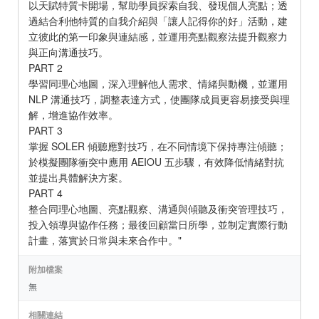
以天賦特質卡開場，幫助學員探索自我、發現個人亮點；透
過結合利他特質的自我介紹與「讓人記得你的好」活動，建
立彼此的第一印象與連結感，並運用亮點觀察法提升觀察力
與正向溝通技巧。
PART 2
學習同理心地圖，深入理解他人需求、情緒與動機，並運用
NLP 溝通技巧，調整表達方式，使團隊成員更容易接受與理
解，增進協作效率。
PART 3
掌握 SOLER 傾聽應對技巧，在不同情境下保持專注傾聽；
於模擬團隊衝突中應用 AEIOU 五步驟，有效降低情緒對抗
並提出具體解決方案。
PART 4
整合同理心地圖、亮點觀察、溝通與傾聽及衝突管理技巧，
投入領導與協作任務；最後回顧當日所學，並制定實際行動
計畫，落實於日常與未來合作中。"
附加檔案
無
相關連結