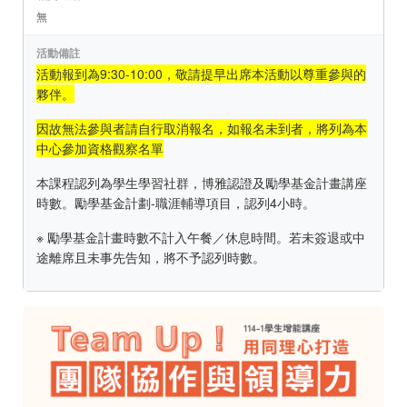
無
活動備註
活動報到為9:30-10:00，敬請提早出席本活動以尊重參與的
夥伴。
因故無法參與者請自行取消報名，如報名未到者，將列為本
中心參加資格觀察名單
本課程認列為學生學習社群，博雅認證及勵學基金計畫講座
時數。勵學基金計劃-職涯輔導項目，認列4小時。
※ 勵學基金計畫時數不計入午餐／休息時間。若未簽退或中
途離席且未事先告知，將不予認列時數。