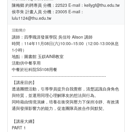
陳梅鄉 約聘專員 分機：22523 E-mail：kellygf@thu.edu.tw
侯亭朱 計畫人員 分機：23005 E-mail：
lulu1124@thu.edu.tw
活動簡介
講師：四季職涯發展學院 吳佳玲 Alison 講師
時間：114年11月08日(六)10:00–15:00（12:00-13:00休息
1小時）
地點：圖書館 玉釵AINB教室
活動供中餐享用
中餐於社科院SS108用餐
----------------------------------------------------------------
【講座目的】
透過團體活動，引導學員提升自我覺察，清楚認識自身角色
與特質，並運用同理心理解隊友的想法與行為。
同時藉由情境演練，培養在衝突與壓力下保持冷靜、有效溝
通與發揮影響力的能力，促進團隊高效合作與默契。
【講座大綱】
PART 1