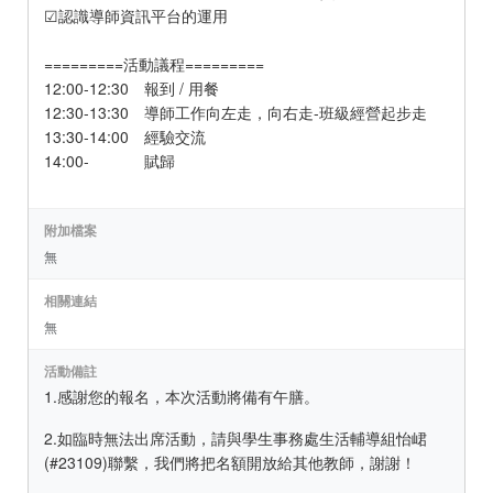
☑認識導師資訊平台的運用
=========活動議程=========
12:00-12:30 報到 / 用餐
12:30-13:30 導師工作向左走，向右走-班級經營起步走
13:30-14:00 經驗交流
14:00- 賦歸
附加檔案
無
相關連結
無
活動備註
1.感謝您的報名，本次活動將備有午膳。
2.如臨時無法出席活動，請與學生事務處生活輔導組怡峮
(#23109)聯繫，我們將把名額開放給其他教師，謝謝！