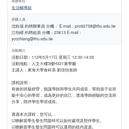
承辦單位
生活輔導組
承辦人員
沈聆箴 約聘辦事員 分機： E-mail：pro92758@thu.edu.tw
江怡峮 約聘組員 分機：23613 E-mail：
yccchiang@thu.edu.tw
活動簡介
活動日期：112年5月17日 星期三 12:30-14:00
活動地點：人文大樓3樓H321展學廳
主講人：東海大學食科系 劉佳怡老師
課程說明：
有效的班級經營，能讓導師與學生共同成長，幫助孩子在班
級中安心的學習，成為更好的自己，透過導師經驗的交流與
分享，陪伴學生學習成長。
透過本次課程，您可以…
☑瞭解當學生發生問題時可以如何處理及陪伴學生。
☑瞭解當學生發生問題時可以運用的校內資源。