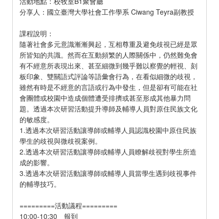
活動地點：校牧室B1聚會廳
分享人：國立臺灣大學社會工作學系 Ciwang Teyra副教授
課程說明：
隨著社會多元意識漸漸興起，互相尊重及避免歧視已經是眾
所皆知的共識。然而在互動頻繁的人際關係中，仍然難免會
有不經意所表現出來、甚至細微到幾乎難以察覺的輕視、刻
板印象、雙關語式評論等語彙會行為，在看似細微的歧視，
雖然有時是不經意的言語或行為中發生，但是卻有可能在社
會團體或校園中造成個體遭受排擠或甚至形成其他暴力問
題。透過本次研習活動提升導師及輔導人員對原住民族文化
的敏感度。
1.透過本次研習活動讓導師或輔導人員認識校園中原住民族
學生的歧視與微歧視案例。
2.透過本次研習活動讓導師或輔導人員瞭解歧視對學生所造
成的影響。
3.透過本次研習活動讓導師或輔導人員當學生遇到歧視事件
的輔導技巧。
=========活動議程=========
10:00-10:30 報到