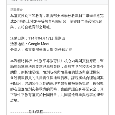
活動簡介
為落實性別平等教育，教育部要求學校教職員工每學年應完
成2小時以上性別平等教育相關研習，請導師們務必撥冗參
與，以符合教育部之規範。
活動日期：114年04月17日 星期四
活動地點：Google Meet
分享人：國立臺灣藝術大學 張佳穎組長
本課程將解析《性別平等教育法》核心內容與實務應用，幫
助導師掌握法規要求與應對策略，針對常見的校園性別事件
態樣，剖析性騷擾、性別歧視與性霸凌的辨識與處理機制，
並說明教職員的法律責任與通報義務。課程將結合理論與案
例研討，強調師生互動的倫理界限與權勢關係規範，確保導
師在促進性別友善環境的同時，也能保護自身專業安全，真
正讓性平教育落實於校園日常，共同營造尊重與包容的學習
環境。
=========活動議程=========