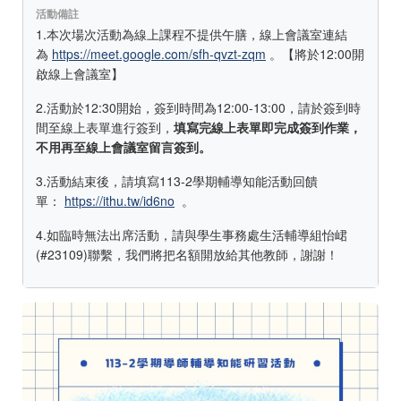
活動備註
1.本次場次活動為線上課程不提供午膳，線上會議室連結
為
https://meet.google.com/sfh-qvzt-zqm
。【將於12:00開
啟線上會議室】
2.活動於12:30開始，簽到時間為12:00-13:00，請於簽到時
間至線上表單進行簽到，
填寫完線上表單即完成簽到作業，
不用再至線上會議室留言簽到
。
3.活動結束後，請填寫113-2學期輔導知能活動回饋
單：
https://ithu.tw/id6no
。
4.如臨時無法出席活動，請與學生事務處生活輔導組怡峮
(#23109)聯繫，我們將把名額開放給其他教師，謝謝！