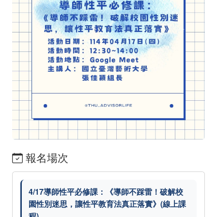
報名場次
4/17導師性平必修課：《導師不踩雷！破解校
園性別迷思，讓性平教育法真正落實》(線上課
程)