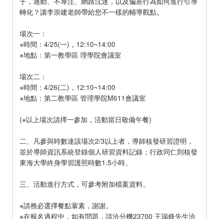
子，過動、不專注、網路沈迷，以及偏差行為如何進行引導
轉化？讓李崇建老師帶給您不一樣的輔導觀點。
場次一：
※時間：4/25(一)，12:10~14:00
※地點：第一教學區 理學院會議室
場次二：
※時間：4/26(二)，12:10~14:00
※地點：第二教學區 管理學院M611會議室
(※以上場次請擇一參加，活動當日敬備午餐)
二、凡參與時數達該場次2/3以上者，導師核發研習證明，
並於導師資訊系統登錄個人研習資料記錄；行政同仁則核發
東海大學終身學習護照時數1.5小時。
三、活動進行方式，可參考附加檔案資料。
※請務必選擇餐點葷素，謝謝。
※在報名過程中，如有問題，請洽分機23700 王瑞鋒先生洽