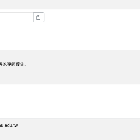
將以導師優先。
.edu.tw