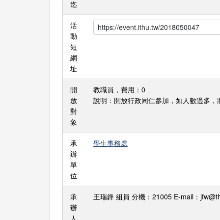
迄
活
動
短
網
址
開
教職員，費用：0
放
說明：開放行政同仁參加，如人數過多，
對
象
承
學生事務處
辦
單
位
承
王瑞鋒 組員 分機：21005 E-mail：jfw@thu
辦
人