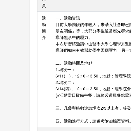
員
活
一、活動資訊
動
目前大學階段的年輕人，未踏入社會即已
簡
朋友關係」等，大部分學生通常都先尋求
介
導師無形中的壓力。
本次研習將邀請中山醫學大學心理學系暨
導師們如何有效幫助學生因應壓力，另一
二、活動時間及地點
1.場次一：
6/11(一)，12:10~13:50，地點：管理
2.場次二：
6/14(四)，12:10~13:50，地點：理學院
(※活動當日敬備午餐，請務必選擇餐點葷素
三、凡參與時數達該場次2/3以上者，核
四、活動進行方式，請參考附加檔案資料