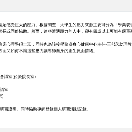
開始感受巨大的壓力。根據調查，大學生的壓力來源主要可分為「學業表
師長或同儕協助。然而，這些遭遇壓力的人中，卻有四成以上可能有嚴重
臨床心理學碩士班，同時也為該校學務處身心健康中心主任-王郁茗助理
方面又如何不讓這些壓力讓導師自身的產生負面情緒。
學院會議室(位於院長室)
會議室
)
發研習證明。同時協助導師登錄個人研習活動記錄。
。