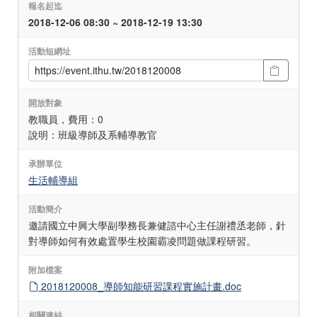
報名起迄
2018-12-06 08:30 ~ 2018-12-19 13:30
活動短網址
開放對象
教職員，費用：0
說明：班級導師及系輔導教官
承辦單位
生活輔導組
活動簡介
邀請國立中興大學副學務長兼健諮中心主任謝禮丞老師，針
對導師如何有效處置學生校園霸凌問題做課程研習。
附加檔案
2018120008_導師知能研習課程實施計畫.doc
相關連結