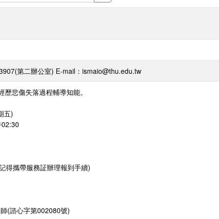
(第二辦公室) E-mail：ismaio@thu.edu.tw
經歷悲傷失落過程輔導知能。
期五)
2:30
餐敘(請記得攜帶服務証辦理報到手續)
(諮心字第002080號)