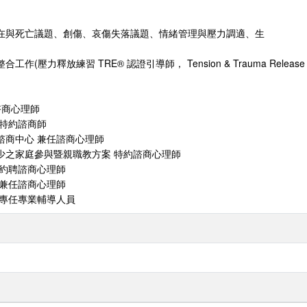
存在與死亡議題、創傷、哀傷失落議題、情緒管理與壓力調適、生
壓力釋放練習 TRE® 認證引導師， Tension & Trauma Release Ex
諮商心理師
 特約諮商師
諮商中心 兼任諮商心理師
少之家庭參與暨親職教方案 特約諮商心理師
 約聘諮商心理師
 兼任諮商心理師
 專任專業輔導人員