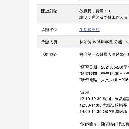
開放對象
教職員，費用：0
說明：導師及學輔工作人員
承辦單位
生活輔導組
承辦人員
林妙芳 約聘辦事員 分機：23907
活動簡介
提升第一線輔導人員於學生
*研習日期：2021/05/28(星
*研習時間：中午12:30~下午0
*研習地點：人文大樓-H206
*流程：
12:10-12:30 報到、
12:30-14:00 悲傷失落輔導
14:00-14:30 Q&A實務討論
*講師簡介：陳素晴心理諮商師