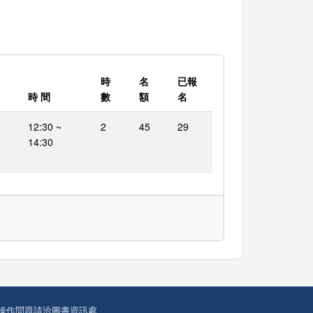
時
名
已報
時 間
數
額
名
12:30 ~
2
45
29
14:30
操作問題請洽圖書資訊處