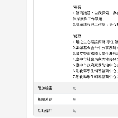
*專長
1.諮商議題：自我探索、
涯探索與工作議題、
2.訓練課程與工作坊：身心整合工作(
*經歷
1.蛹之生心理諮商所 專任 
2.勵馨基金會台中分事務所
3.國立暨南國際大學生涯與
4.臺中市社會局家內性侵兒
5.臺中市政府家暴防治中心
6.彰化縣學生輔導諮商中心
7.彰化縣學生輔導諮商中心
附加檔案
無
相關連結
無
活動備註
無