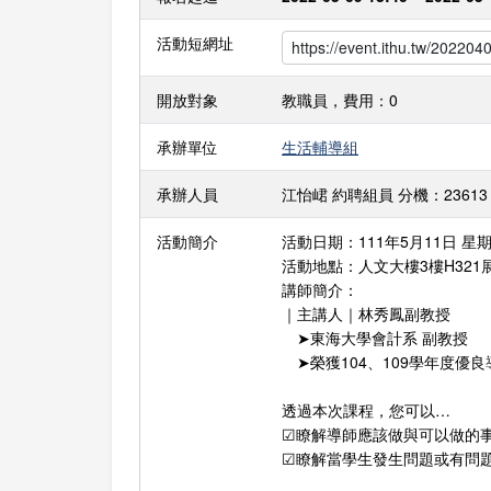
活動短網址
開放對象
教職員，費用：0
承辦單位
生活輔導組
承辦人員
江怡峮 約聘組員 分機：23613 E-ma
活動簡介
活動日期：111年5月11日 星期三 
活動地點：人文大樓3樓H321
講師簡介：
｜主講人｜林秀鳳副教授
➤東海大學會計系 副教授
➤榮獲104、109學年度優良
透過本次課程，您可以…
☑瞭解導師應該做與可以做的
☑瞭解當學生發生問題或有問