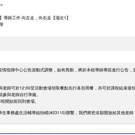
=
能課程】導師工作 向左走，向右走【場次1】
分享
行疫情指揮中心公告滾動式調整，如有異動，將於本校導師專區進行公告，並E
與老師可於12:00至活動會場領取餐點先行各別用餐，亦可於課程結束後
請參與老師自行準備。
於課程開始前回到會場。
學生事務處生活輔導組怡峮(#23110)聯繫，我們將把名額開放給其他老