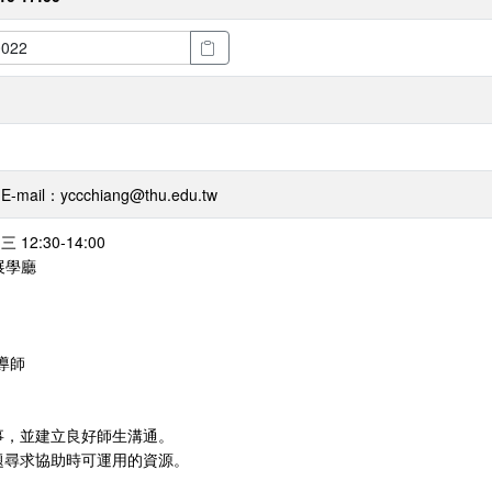
il：yccchiang@thu.edu.tw
12:30-14:00
展學廳
導師
事，並建立良好師生溝通。
題尋求協助時可運用的資源。