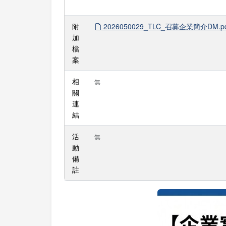
附
2026050029_TLC_召募企業簡介DM.pd
加
檔
案
相
無
關
連
結
活
無
動
備
註