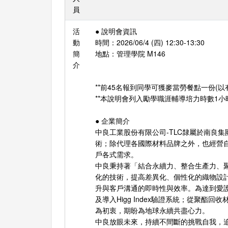
員
活
● 說明會資訊
動
時間：2026/06/4 (四) 12:30-13:30
簡
地點：管理學院 M146
介
**前45名報到同學可獲麥當勞餐點一份(
**本說明會列入勵學職涯輔導培力時數1小
● 企業簡介
中良工業股份有限公司-TLC隸屬於南良
術；除代理各國際材料品牌之外，也經營
戶各式需求。
中良秉持著「結合永續力、整合生產力、
化的技術，提高差異化、個性化的織物設
升與客戶溝通的即時性與效率。為達到愛護
及導入Higg Index驗證系統；從
為初衷，期盼為地球永續共盡心力。
中良放眼未來，持續不間斷的挑戰自我，