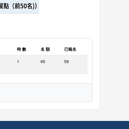
時 數
名 額
已報名
1
65
59