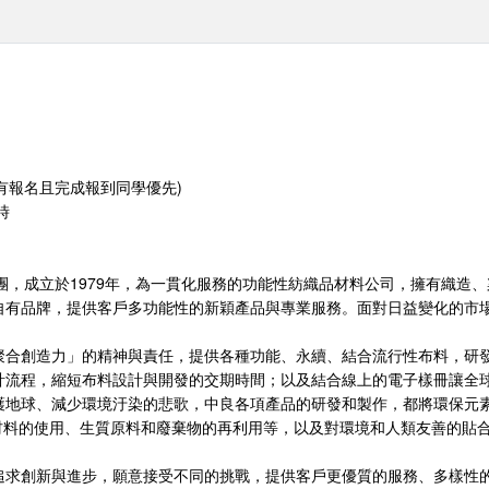
以有報名且完成報到同學優先)
時
集團，成立於1979年，為一貫化服務的功能性紡織品材料公司，擁有織造
自有品牌，提供客戶多功能性的新穎產品與專業服務。面對日益變化的市
聚合創造力」的精神與責任，提供各種功能、永續、結合流行性布料，研
計流程，縮短布料設計與開發的交期時間；以及結合線上的電子樣冊讓全
地球、減少環境汙染的悲歌，中良各項產品的研發和製作，都將環保元素
聚酯回收材料的使用、生質原料和廢棄物的再利用等，以及對環境和人類友善的
追求創新與進步，願意接受不同的挑戰，提供客戶更優質的服務、多樣性