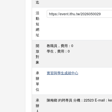
迄
活
動
短
網
址
開
教職員，費用：0
放
學生，費用：0
對
象
承
實習與學生成就中心
辦
單
位
承
陳梅鄉 約聘專員 分機：22523 E-mail：kelly
辦
人