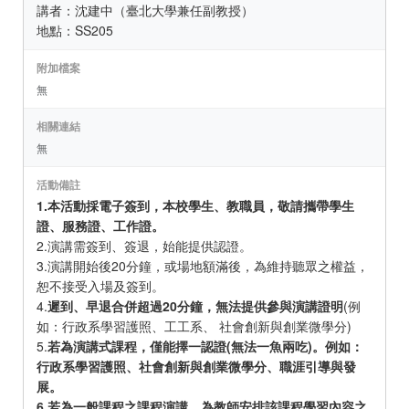
講者：沈建中（臺北大學兼任副教授）
地點：SS205
附加檔案
無
相關連結
無
活動備註
1.本活動採電子簽到，本校學生、教職員，敬請攜帶學生
證、服務證、工作證。
2.演講需簽到、簽退，始能提供認證。
3.演講開始後20分鐘，或場地額滿後，為維持聽眾之權益，
恕不接受入場及簽到。
4.
遲到、早退合併超過20分鐘，無法提供參與演講證明
(例
如：行政系學習護照、工工系、 社會創新與創業微學分)
5.
若為演講式課程，僅能擇一認證(無法一魚兩吃)。例如：
行政系學習護照、社會創新與創業微學分、職涯引導與發
展。
6.若為一般課程之課程演講，為教師安排該課程學習內容之