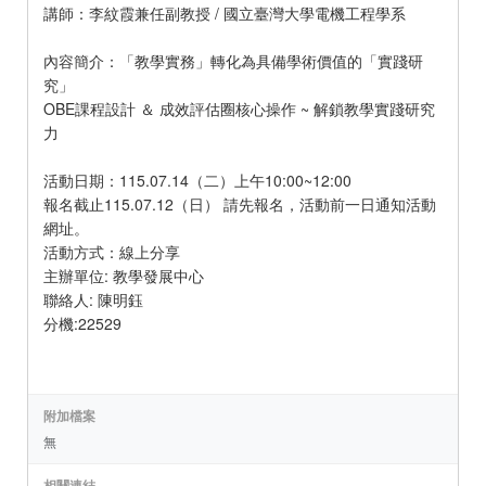
講師：李紋霞兼任副教授 / 國立臺灣大學電機工程學系
內容簡介：「教學實務」轉化為具備學術價值的「實踐研
究」
OBE課程設計 ＆ 成效評估圈核心操作 ~ 解鎖教學實踐研究
力
活動日期：115.07.14（二）上午10:00~12:00
報名截止115.07.12（日） 請先報名，活動前一日通知活動
網址。
活動方式：線上分享
主辦單位: 教學發展中心
聯絡人: 陳明鈺
分機:22529
附加檔案
無
相關連結