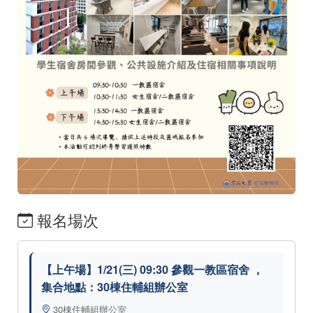
報名場次
【上午場】1/21(三) 09:30 參觀一教區宿舍 ，
集合地點：30棟住輔組辦公室
30棟住輔組辦公室