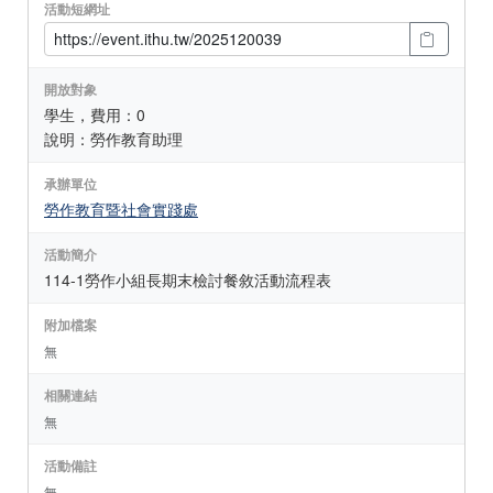
活動短網址
開放對象
學生，費用：0
說明：勞作教育助理
承辦單位
勞作教育暨社會實踐處
活動簡介
114-1勞作小組長期末檢討餐敘活動流程表
附加檔案
無
相關連結
無
活動備註
無