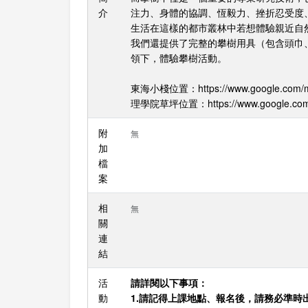
介
注力、身體的協調、恆毅力、挫折忍受度
生活在這樣的都市叢林中若想體驗親近自
我們還提供了完整的攀樹用具（包含頭巾
領下，體驗攀樹活動。
東海小棧位置：https://www.google.com/ma
理學院草坪位置：https://www.google.com/m
附
無
加
檔
案
相
無
關
連
結
活
請詳閱以下事項：
動
1.請記得上課地點、報名後，請務必準時