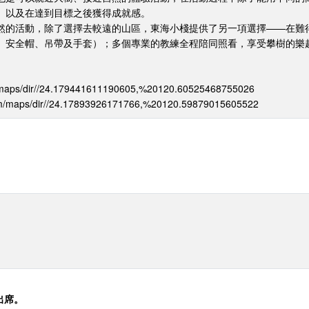
、以及在達到目標之後獲得成就感。
然的活動，除了選擇去較遠的山區，東海小棧提供了另一項選擇——在難得
、安全帽、吊帶及手套）；多個專業的教練全程陪同照看，享受攀樹的樂
ps/dir//24.179441611190605,%20120.60525468755026
aps/dir//24.17893926171766,%20120.59879015605522
出席。