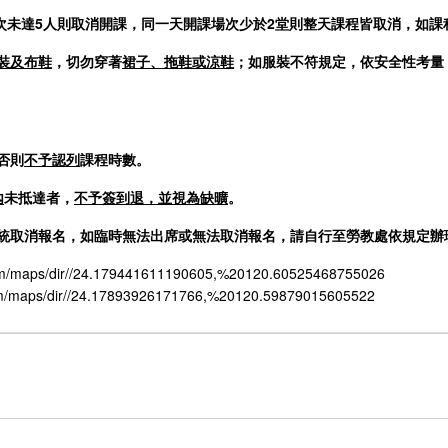
該場次未達5人則取消開課，同一天開課場次少於2堂則整天課程皆取消，如
裝及布鞋
，切勿穿著
裙子、拖鞋或涼鞋
；如服裝不符規定，依安全性考量
否則
不予認列
課程時數。
內
未抵達者，
不予簽到退，並視為缺曠
。
至系統取消報名，如臨時無法出席或無法取消報名，請自行至勞教處依規定
maps/dir//24.179441611190605,%20120.60525468755026
aps/dir//24.17893926171766,%20120.59879015605522