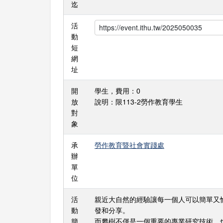
迄
活
動
短
網
址
開
學生，費用：0
放
說明：限113-2勞作教育學生
對
象
承
勞作教育暨社會實踐處
辦
單
位
活
親近大自然的經驗讓每一個人可以簡單又
動
發和分享。
簡
而攀樹不僅是一個重要的專業研究技術，