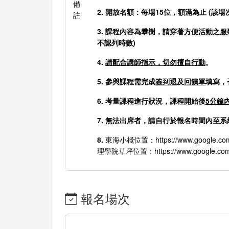
備
2. 開放名額：每場15位，額滿為止 (
註
3. 課程內容為攀樹，請穿著
方便活動之服
不認列時數)
4.
請配合講師指示，切勿擅自行動
。
5. 參與課程需
完成
簽到退
及
回饋單
填寫，
6. 考量課程進行狀況，課程開始後
5分鐘
7. 無法出席者，請自行於報名時間內
8.
東海小棧位置：https://www.google.com/
理學院草坪位置：https://www.google.com/m
報名場次