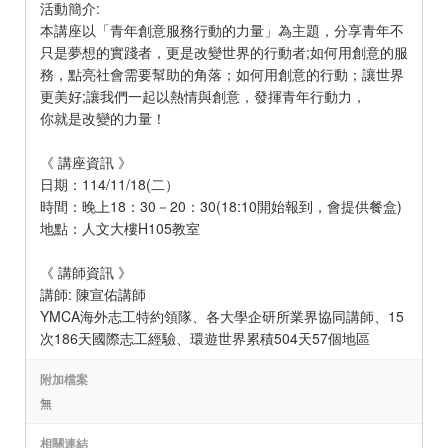
活動簡介:
本講座以「青年創意服務行動的力量」為主題，分享青年不
只是夢想的實踐者，更是改變世界的行動者;如何用創意的服
務，點亮社會需要幫助的角落；如何用創意的行動；讓世界
更美好;讓我們一起以熱情與創意，發揮青年行動力，
你就是改變的力量！
《 講座資訊 》
日期：114/11/18(二）
時間：晚上18：30－20：30(18:10開始報到，會提供餐盒)
地點：人文大樓H105教室
《 講師資訊 》
講師: 陳宣佑講師
YMCA海外志工特約領隊、各大學企研所業界協同講師、15
次186天國際志工經驗、環遊世界累積504天57個地區
附加檔案
無
相關連結