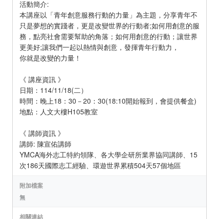
活動簡介:
本講座以「青年創意服務行動的力量」為主題，分享青年不
只是夢想的實踐者，更是改變世界的行動者;如何用創意的服
務，點亮社會需要幫助的角落；如何用創意的行動；讓世界
更美好;讓我們一起以熱情與創意，發揮青年行動力，
你就是改變的力量！
《 講座資訊 》
日期：114/11/18(二）
時間：晚上18：30－20：30(18:10開始報到，會提供餐盒)
地點：人文大樓H105教室
《 講師資訊 》
講師: 陳宣佑講師
YMCA海外志工特約領隊、各大學企研所業界協同講師、15
次186天國際志工經驗、環遊世界累積504天57個地區
附加檔案
無
相關連結