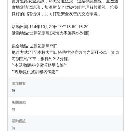
提升道路安全意識，熟悉交通法規、道路標誌標線，並透過
實地參訪駕訓班，加深對安全駕駛技能的理解與重視，培養
良好的用路習慣，共同打造安全友善的交通環境 。
活動日期:114年10月20日下午13:50-16:20
活動地點:世豐駕訓班(東海大學郵局斜對面)
集合地點:世豐駕訓班門口
抵達方式:可至本校大門口搭乘往沙鹿方向之BRT公車，於東
海別墅站下車，步行約2~3分鐘。
**本活動額外投保活動平安險**
**現場提供駕訓報名優惠**
附加檔案
無
相關連結
無
活動備註
無