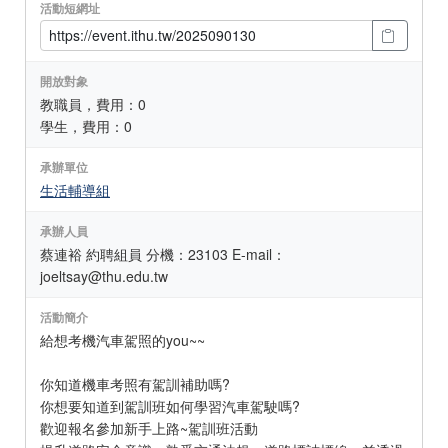
活動短網址
開放對象
教職員，費用：0
學生，費用：0
承辦單位
生活輔導組
承辦人員
蔡連裕 約聘組員 分機：23103 E-mail：
joeltsay@thu.edu.tw
活動簡介
給想考機汽車駕照的you~~
你知道機車考照有駕訓補助嗎?
你想要知道到駕訓班如何學習汽車駕駛嗎?
歡迎報名參加新手上路~駕訓班活動