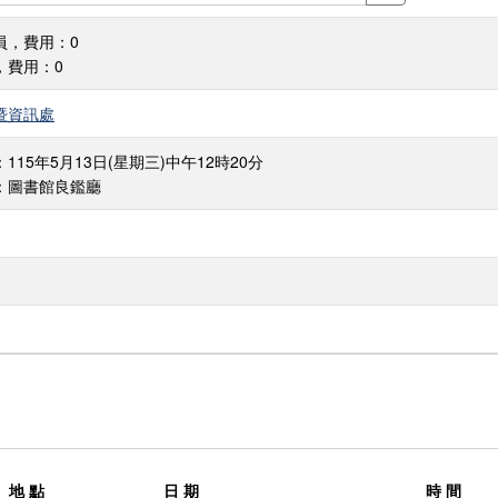
員，費用：0
，費用：0
暨資訊處
115年5月13日(星期三)中午12時20分
：圖書館良鑑廳
地 點
日 期
時 間