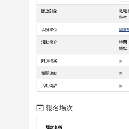
開放對象
教職
學生
承辦單位
圖書
活動簡介
時間：
地點
附加檔案
無
相關連結
無
活動備註
無
報名場次
場次名稱