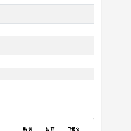
時 數
名 額
已報名