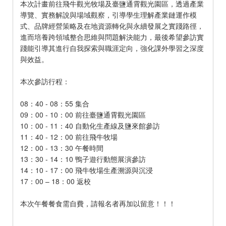
本次計畫前往飛牛觀光牧場及臺鹽通霄觀光園區，透過產業
導覽、實務解說與場域觀察，引導學生理解產業鏈運作模
式、品牌經營策略及在地資源轉化與永續發展之實踐路徑，
進而培養跨領域整合思維與問題解決能力，最後希望參訪實
踐能引導其進行自我探索與職涯定向，強化課外學習之深度
與效益。
本次參訪行程：
08：40 - 08：55 集合
09：00 - 10：00 前往臺鹽通霄觀光園區
10：00 - 11：40 自動化生產線及鹽來館參訪
11：40 - 12：00 前往飛牛牧場
12：00 - 13：30 午餐時間
13：30 - 14：10 鴨子遊行動態展演參訪
14：10 - 17：00 飛牛牧場生產溯源與沉浸
17：00 – 18：00 返校
本次午餐餐食需自費，請報名者再加以留意！！！