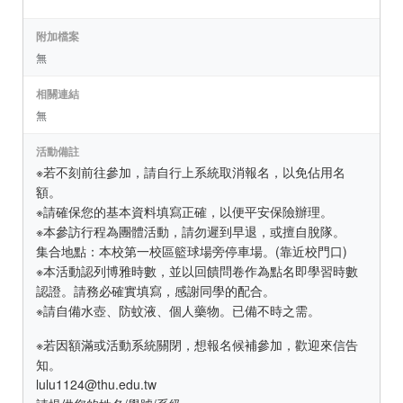
附加檔案
無
相關連結
無
活動備註
※若不刻前往參加，請自行上系統取消報名，以免佔用名
額。
※請確保您的基本資料填寫正確，以便平安保險辦理。
※本參訪行程為團體活動，請勿遲到早退，或擅自脫隊。
集合地點：本校第一校區籃球場旁停車場。(靠近校門口)
※本活動認列博雅時數，並以回饋問卷作為點名即學習時數
認證。請務必確實填寫，感謝同學的配合。
※請自備水壺、防蚊液、個人藥物。已備不時之需。
※若因額滿或活動系統關閉，想報名候補參加，歡迎來信告
知。
lulu1124@thu.edu.tw