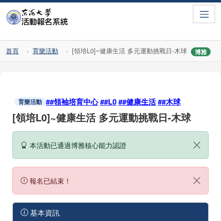
Toggle
首頁
育樂活動
[領培L0]~健康生活 多元運動挑戰日-木球
博雅
##領袖培育中心
##L0
##健康生活
##木球
育樂活動
[領培L0]~健康生活 多元運動挑戰日-木球
本活動已通過博雅核心能力認證
報名已結束！
基本資訊