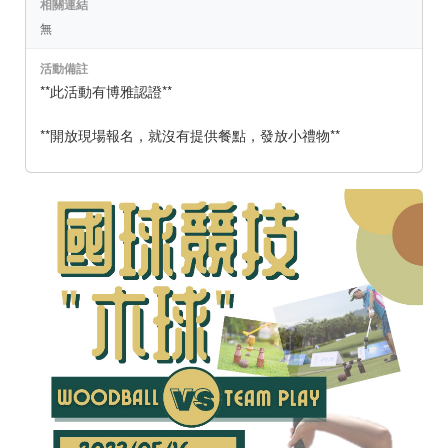
相關連結
無
活動備註
**此活動有博雅認證**
**開放現場報名，就沒有提供餐點，發放小禮物**