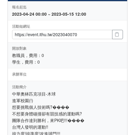
報名起迄
2023-04-24 00:00 ~ 2023-05-15 12:00
活動短網址
開放對象
教職員，費用：0
學生，費用：0
承辦單位
活動簡介
中華奧林匹克項目-木球
進軍校園(!)
想要挑戰個人技術嗎?����
不想要身體碰撞卻有競技感的運動嗎?
團隊合作達到勝利，來PK吧!!!����
台灣人發明的運動!!
拚力度!拚準度!攻進球門!!!