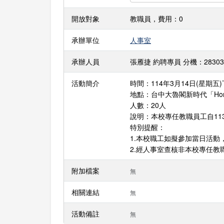
開放對象
教職員，費用：0
承辦單位
人事室
承辦人員
張雁捷 約聘專員 分機：28303 E-m
活動簡介
時間：114年3月14日(星期五
地點：台中大魯閣新時代「Hom
人數：20人
說明：本校專任教職員工自1
特別提醒：
1.本校職工如擬參加當日活動
2.經人事室查核非本校專任教
附加檔案
無
相關連結
無
活動備註
無