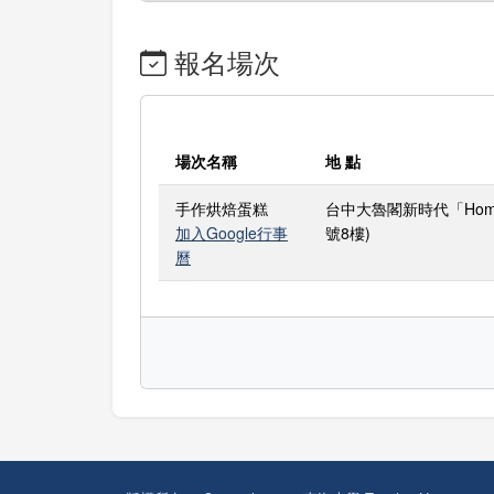
報名場次
場次名稱
地 點
手作烘焙蛋糕
台中大魯閣新時代「Hom
加入Google行事
號8樓)
曆