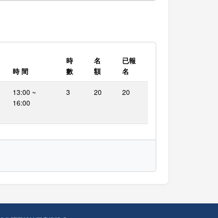
時
名
已報
時 間
數
額
名
13:00 ~
3
20
20
16:00