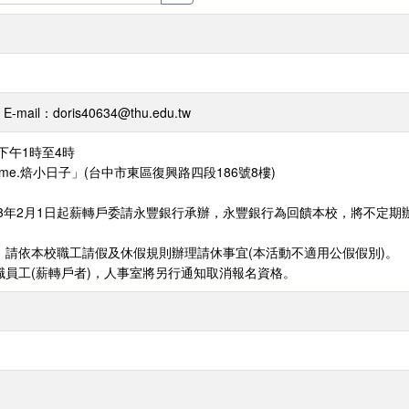
ail：doris40634@thu.edu.tw
)下午1時至4時
e.焙小日子」(台中市東區復興路四段186號8樓)
13年2月1日起薪轉戶委請永豐銀行承辦，永豐銀行為回饋本校，將不定期
，請依本校職工請假及休假規則辦理請休事宜(本活動不適用公假假別)。
職員工(薪轉戶者)，人事室將另行通知取消報名資格。