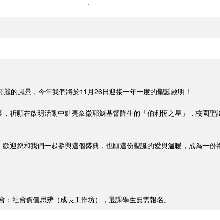
亮麗的風景，今年我們將於11月26日迎接一年一度的聖誕啟明！
幕，祈願在啟明活動中點亮象徵耶穌基督降生的「伯利恆之星」，校園聖
。歡迎您和我們一起參與這個盛典，也願這份聖誕的愛與溫暖，成為一份
社會：社會價值思辨（成長工作坊），選課學生無需報名。