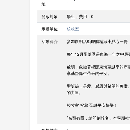
址
開放對象
學生，費用：0
承辦單位
校牧室
活動簡介
參加啟明活動即贈精緻小點心一份
每年12月聖誕季是東海一年之中最
啟明，象徵著揭開東海聖誕季的序
享基督降生帶來的平安。
聖誕節，是愛、感恩與希望的象徵
的力量。
校牧室 祝您 聖誕平安快樂！
*名額有限，請即刻報名，本學期