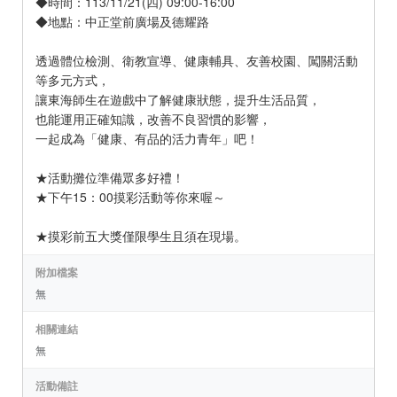
◆時間：113/11/21(四) 09:00-16:00
◆地點：中正堂前廣場及德耀路
透過體位檢測、衛教宣導、健康輔具、友善校園、闖關活動
等多元方式，
讓東海師生在遊戲中了解健康狀態，提升生活品質，
也能運用正確知識，改善不良習慣的影響，
一起成為「健康、有品的活力青年」吧！
★活動攤位準備眾多好禮！
★下午15：00摸彩活動等你來喔～
★摸彩前五大獎僅限學生且須在現場。
附加檔案
無
相關連結
無
活動備註