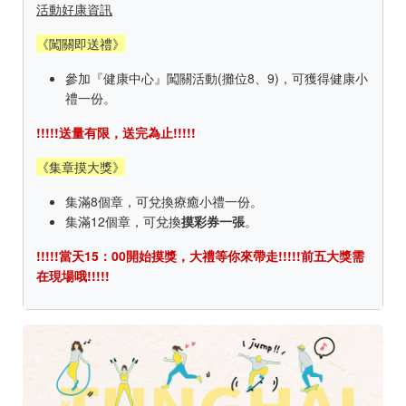
活動好康資訊
《闖關即送禮》
參加『健康中心』闖關活動(攤位8、9)，可獲得健康小
禮一份。
!!!!!送量有限，送完為止!!!!!
《集章摸大獎》
集滿8個章，可兌換療癒小禮一份。
集滿12個章，可兌換
摸彩券一張
。
!!!!!當天15：00開始摸獎，大禮等你來帶走!!!!!前五大獎需
在現場哦!!!!!