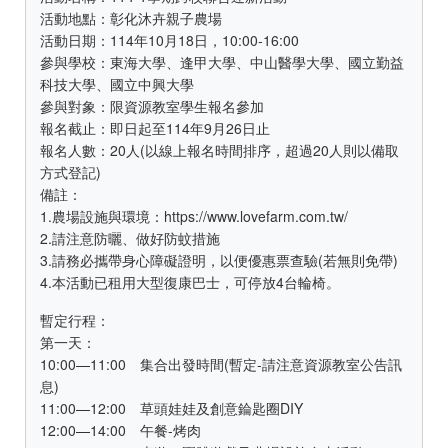
活動地點：彰化沐卉親子農場
活動日期：114年10月18日，10:00-16:00
參與學校：東海大學、逢甲大學、中山醫學大學、國立勤益
科技大學、國立中興大學
參與對象：限資源教室學生報名參加
報名截止：即日起至114年9月26日止
報名人數：20人(以線上報名時間排序，超過20人則以備取
方式登記)
備註：
1.農場設施與環境：https://www.lovefarm.com.tw/
2.請注意防曬、做好防蚊措施
3.請務必攜帶身心障礙證明，以便優惠票查驗(若無則免帶)
4.本活動已租用大型復康巴士，可停放4台輪椅。
暫定行程：
第一天：
10:00—11:00 集合出發時間(暫定-請注意資源教室公告訊
息)
11:00—12:00 草頭娃娃及創意錀匙圈DIY
12:00—14:00 午餐-烤肉