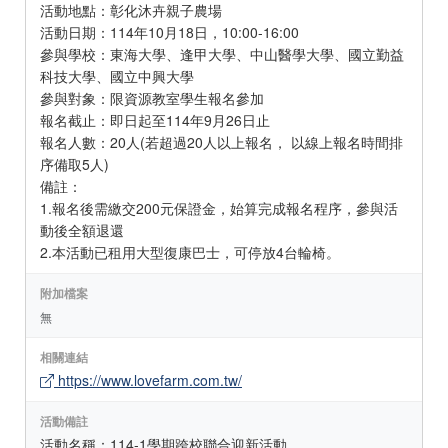
活動地點：彰化沐卉親子農場
活動日期：114年10月18日，10:00-16:00
參與學校：東海大學、逢甲大學、中山醫學大學、國立勤益
科技大學、國立中興大學
參與對象：限資源教室學生報名參加
報名截止：即日起至114年9月26日止
報名人數：20人(若超過20人以上報名， 以線上報名時間排
序備取5人)
備註：
1.報名後需繳交200元保證金，始算完成報名程序，參與活
動後全額退還
2.本活動已租用大型復康巴士，可停放4台輪椅。
附加檔案
無
相關連結
https://www.lovefarm.com.tw/
活動備註
活動名稱：114-1學期跨校聯合迎新活動