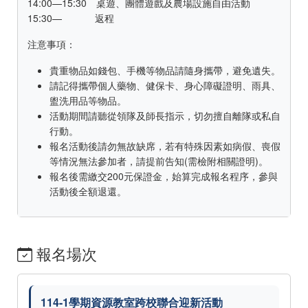
14:00—15:30 桌遊、團體遊戲及農場設施自由活動
15:30— 返程
注意事項：
貴重物品如錢包、手機等物品請隨身攜帶，避免遺失。
請記得攜帶個人藥物、健保卡、身心障礙證明、雨具、
盥洗用品等物品。
活動期間請聽從領隊及師長指示，切勿擅自離隊或私自
行動。
報名活動後請勿無故缺席，若有特殊因素如病假、喪假
等情況無法參加者，請提前告知(需檢附相關證明)。
報名後需繳交200元保證金，始算完成報名程序，參與
活動後全額退還。
報名場次
114-1學期資源教室跨校聯合迎新活動