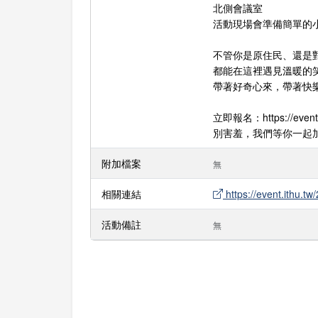
北側會議室
活動現場會準備簡單的小
不管你是原住民、還是
都能在這裡遇見溫暖的
帶著好奇心來，帶著快
立即報名：https://event.
別害羞，我們等你一起
附加檔案
無
相關連結
https://event.ithu.t
活動備註
無