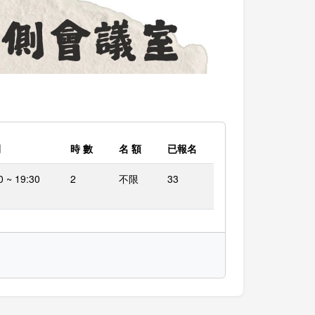
間
時 數
名 額
已報名
0 ~ 19:30
2
不限
33