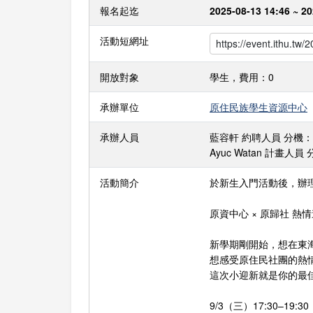
報名起迄
2025-08-13 14:46 ~ 20
活動短網址
開放對象
學生，費用：0
承辦單位
原住民族學生資源中心
承辦人員
藍容軒 約聘人員 分機：23800
Ayuc Watan 計畫人員 分機
活動簡介
於新生入門活動後，辦
原資中心 × 原歸社 
新學期剛開始，想在東
想感受原住民社團的熱
這次小迎新就是你的最
9/3（三）17:30–19:30