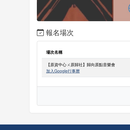
報名場次
場次名稱
【原資中心ㄨ原歸社】歸向原點音樂會
加入Google行事曆