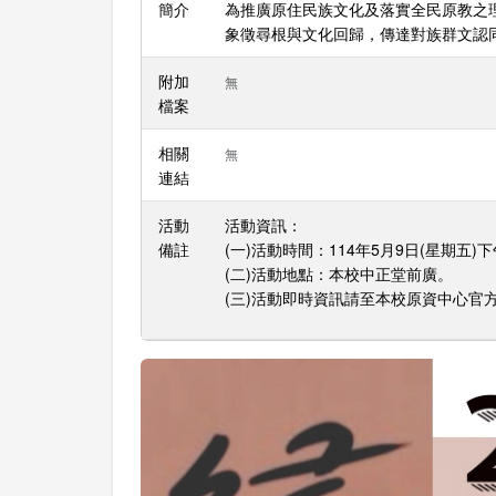
簡介
為推廣原住民族文化及落實全民原教之
象徵尋根與文化回歸，傳達對族群文認
附加
無
檔案
相關
無
連結
活動
活動資訊：
備註
(一)活動時間：114年5月9日(星期五)下午6
(二)活動地點：本校中正堂前廣。
(三)活動即時資訊請至本校原資中心官方網站查詢(h