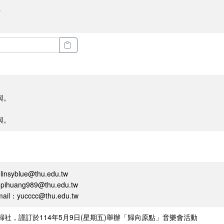
0
與。
與。
syblue@thu.edu.tw
uang989@thu.edu.tw
il：yucccc@thu.edu.tw
•歸社，謹訂於114年5月9日(星期五)舉辦「歸向原點」音樂會活動