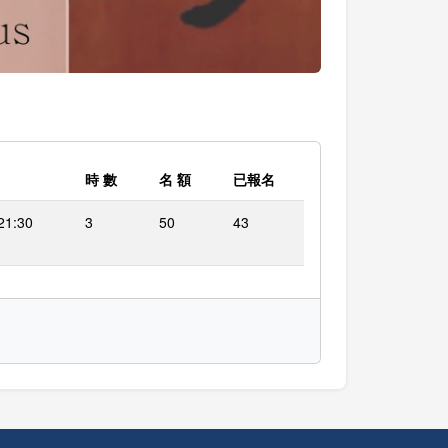
時 數
名 額
已報名
21:30
3
50
43