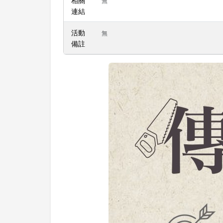
無
連結
活動
無
備註