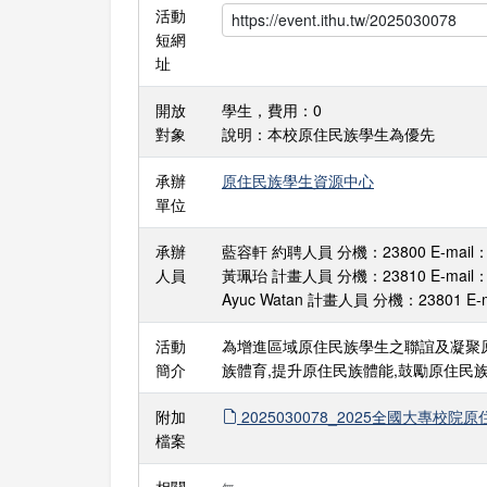
活動
短網
址
開放
學生，費用：0
對象
說明：本校原住民族學生為優先
承辦
原住民族學生資源中心
單位
承辦
藍容軒 約聘人員 分機：23800 E-mail：lin
人員
黃珮珆 計畫人員 分機：23810 E-mail：pi
Ayuc Watan 計畫人員 分機：23801 E-ma
活動
為增進區域原住民族學生之聯誼及凝聚
簡介
族體育,提升原住民族體能,鼓勵原住民
附加
2025030078_2025全國大專校院
檔案
相關