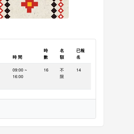
時
名
已報
時 間
數
額
名
09:00 ~
16
不
14
16:00
限