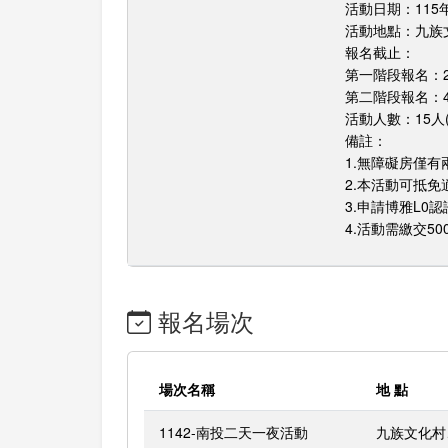
活動日期：115年6
活動地點：九族
報名截止：
第一階段報名：2/2
第二階段報名：4
活動人數：15人
備註：
1.無障礙房僅
2.本活動可抵免
3.申請博雅L0
4.活動需繳交5
報名場次
場次名稱
地 點
1142-南投二天一夜活動
九族文化村