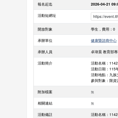
報名起迄
2026-04-21 09:
活動短網址
開放對象
學生，費用：0
承辦單位
健康暨諮商中心
承辦人員
卓瑋晨 教育部專案人員
活動簡介
活動名稱：114
活動日期：115年6
活動地點：九族
參與對象：限資
附加檔案
無
相關連結
無
活動備註
活動名稱：114