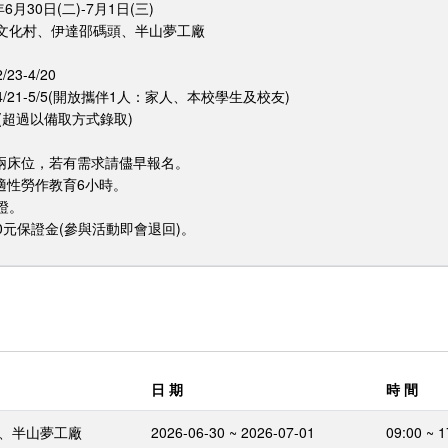
月30日(二)-7月1日(三)
文化村、伊達邵碼頭、半山夢工廠
3-4/20
/21-5/5(開放攜伴1人：家人、本校學生及校友)
(超過以備取方式錄取)
有兩床位，若有需求請儘早報名。
適性勞作教育6小時。
認證。
00元保證金(參與活動即會退回)。
日 期
時 間
、半山夢工廠
2026-06-30 ~ 2026-07-01
09:00 ~ 1