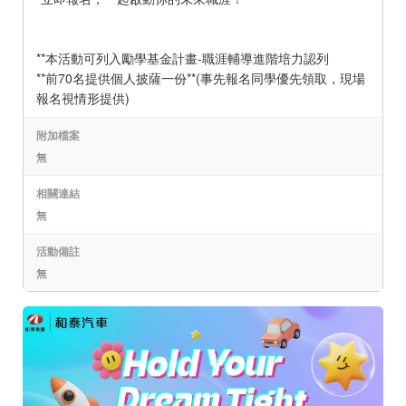
**本活動可列入勵學基金計畫-職涯輔導進階培力認列
**前70名提供個人披薩一份**(事先報名同學優先領取，現場
報名視情形提供)
附加檔案
無
相關連結
無
活動備註
無