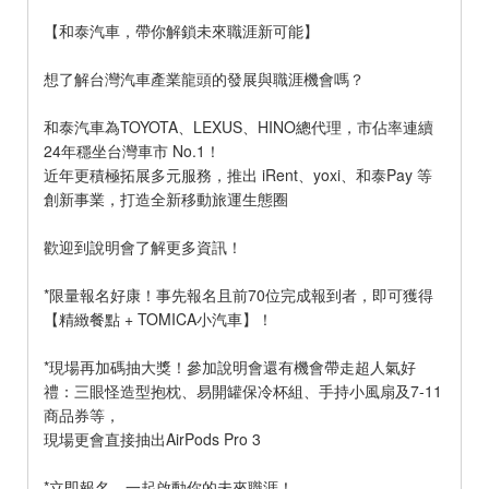
【和泰汽車，帶你解鎖未來職涯新可能】
想了解台灣汽車產業龍頭的發展與職涯機會嗎？
和泰汽車為TOYOTA、LEXUS、HINO總代理，市佔率連續
24年穩坐台灣車市 No.1！
近年更積極拓展多元服務，推出 iRent、yoxi、和泰Pay 等
創新事業，打造全新移動旅運生態圈
歡迎到說明會了解更多資訊！
*限量報名好康！事先報名且前70位完成報到者，即可獲得
【精緻餐點 + TOMICA小汽車】！
*現場再加碼抽大獎！參加說明會還有機會帶走超人氣好
禮：三眼怪造型抱枕、易開罐保冷杯組、手持小風扇及7-11
商品券等，
現場更會直接抽出AirPods Pro 3
*立即報名，一起啟動你的未來職涯！