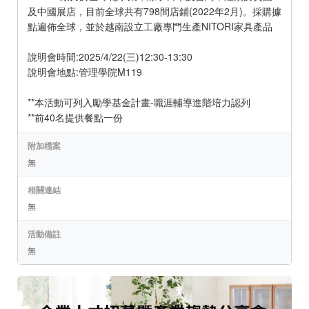
及中國展店，目前全球共有798間店鋪(2022年2月)。採購據
點遍佈全球，並於越南設立工廠專門生產NITORI家具產品
說明會時間:2025/4/22(三)12:30-13:30
說明會地點:管理學院M119
**本活動可列入勵學基金計畫-職涯輔導進階培力認列
**前40名提供餐點一份
附加檔案
無
相關連結
無
活動備註
無