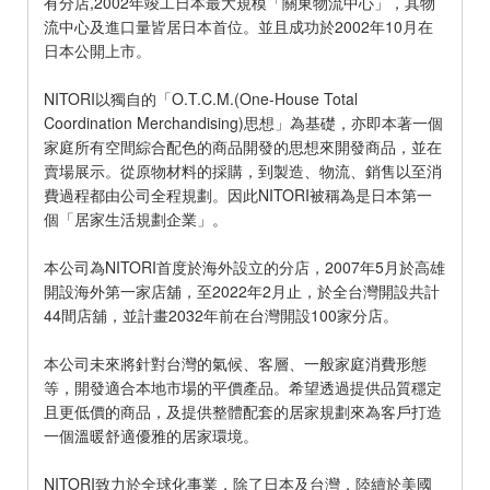
有分店,2002年竣工日本最大規模「關東物流中心」，其物
流中心及進口量皆居日本首位。並且成功於2002年10月在
日本公開上市。
NITORI以獨自的「O.T.C.M.(One-House Total
Coordination Merchandising)思想」為基礎，亦即本著一個
家庭所有空間綜合配色的商品開發的思想來開發商品，並在
賣場展示。從原物材料的採購，到製造、物流、銷售以至消
費過程都由公司全程規劃。因此NITORI被稱為是日本第一
個「居家生活規劃企業」。
本公司為NITORI首度於海外設立的分店，2007年5月於高雄
開設海外第一家店舖，至2022年2月止，於全台灣開設共計
44間店舖，並計畫2032年前在台灣開設100家分店。
本公司未來將針對台灣的氣候、客層、一般家庭消費形態
等，開發適合本地市場的平價產品。希望透過提供品質穩定
且更低價的商品，及提供整體配套的居家規劃來為客戶打造
一個溫暖舒適優雅的居家環境。
NITORI致力於全球化事業，除了日本及台灣，陸續於美國