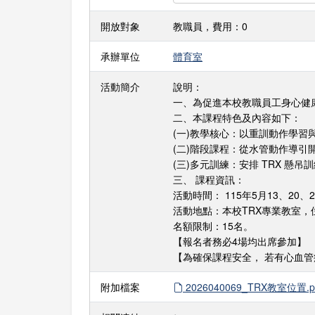
開放對象
教職員，費用：0
承辦單位
體育室
活動簡介
說明：
一、為促進本校教職員工身心健
二、本課程特色及內容如下：
(一)教學核心：以重訓動作學
(二)階段課程：從水管動作導
(三)多元訓練：安排 TRX 
三、 課程資訊：
活動時間： 115年5月13、20、2
活動地點：本校TRX專業教室，
名額限制：15名。
【報名者務必4場均出席參加】
【為確保課程安全， 若有心血
附加檔案
2026040069_TRX教室位置.p