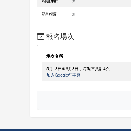
相關連結
無
活動備註
無
報名場次
場次名稱
5月13日至6月3日，每週三共計4次
加入Google行事曆