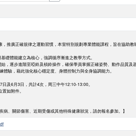
康，推廣正確規律之運動習慣，本室特別規劃專業體能課程，旨在協助教
習與基礎體能建立為核心，強調循序漸進之教學方式。
引開始，逐步進階至啞鈴及槓鈴操作，確保學員掌握正確姿勢、動作品質及
懸吊訓練體驗，藉此強化核心穩定度、身體控制力與全身協調能力。
7日及6月3日，共計4次，周三中午12:10-13:00。
位置如附件。
管疾病、關節傷害、近期受傷或其他特殊健康狀況，請勿報名參加。】
df