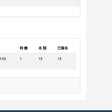
時 數
名 額
已報名
3:00
1
15
15