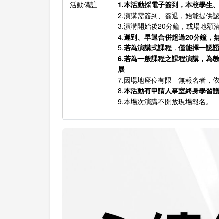
活動備註
1.本活動採電子簽到，本校學生
2.演講需簽到、簽退，始能提供
3.演講開始後20分鐘，或場地
4.
遲到、早退合併超過20分鐘，
5.
若為演講式課程，僅能擇一認證
6.若為一般課程之課程演講，為
展
7.因場地座位有限，無報名者，
8.
本活動有申請人事室終身學習
9.本場次演講不開放現場報名。