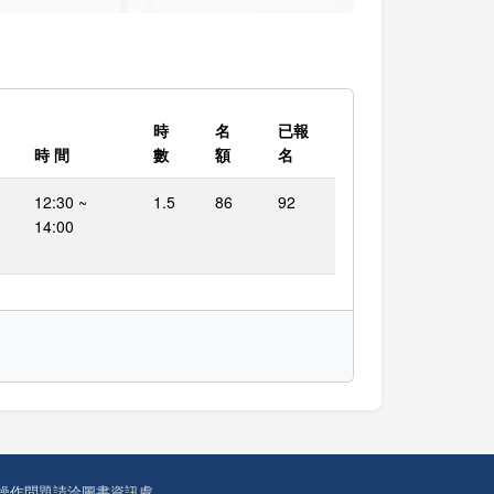
時
名
已報
時 間
數
額
名
12:30 ~
1.5
86
92
14:00
操作問題請洽圖書資訊處