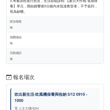
3.考量課程進行狀況，生活節能課程-【夏日大作戰‧電扇保
養】單元，開始鐘響後5分鐘內未抵達教室者，不予簽到，
視為缺曠。
附加檔案
無
相關連結
無
活動備註
無
報名場次
吹出新生活‧吹風機保養與收納 5/12 0910 -
1000
人文大樓H204