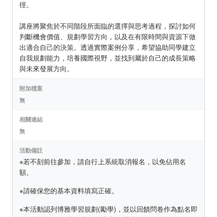
徑。
講座將聚焦於不同階段所面臨的選擇與思考過程，探討如何
判斷機會價值、規劃學習方向，以及在有限時間與資源下做
出適合自己的決策。透過實際案例分享，希望協助同學建立
自我規劃能力，培養國際視野，並找到屬於自己的成長策略
與未來發展方向。
附加檔案
無
相關連結
無
活動備註
※若不刻前往參加，請自行上系統取消報名，以免佔用名
額。
※請確保您的基本資料填寫正確。
※本活動認列博雅學習規劃(勵學)，並以回饋問卷作為點名即