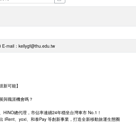
ail：kellygf@thu.edu.tw
涯新可能】
展與職涯機會嗎？
S、HINO總代理，市佔率連續24年穩坐台灣車市 No.1！
iRent、yoxi、和泰Pay 等創新事業，打造全新移動旅運生態圈