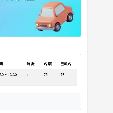
 間
時 數
名 額
已報名
30 ~ 13:30
1
75
78