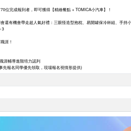
0位完成報到者，即可獲得【精緻餐點 + TOMICA小汽車】！
明會還有機會帶走超人氣好禮：三眼怪造型抱枕、易開罐保冷杯組、手持小風
 3
來職涯！
-職涯輔導進階培力認列
*(事先報名同學優先領取，現場報名視情形提供)