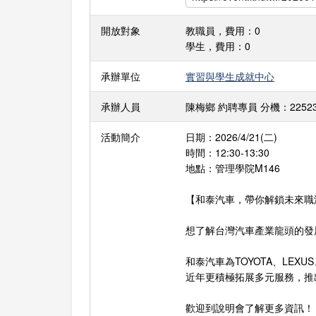
開放對象
教職員，費用：0
學生，費用：0
承辦單位
實習與學生成就中心
承辦人員
陳梅鄉 約聘專員 分機：22523 E-m
活動簡介
日期：2026/4/21(二)
時間：12:30-13:30
地點：管理學院M146
【和泰汽車，帶你解鎖未來職
想了解台灣汽車產業龍頭的發
和泰汽車為TOYOTA、LEXU
近年更積極拓展多元服務，推出 
歡迎到說明會了解更多資訊！