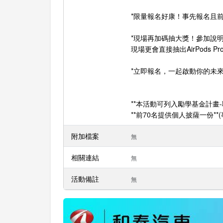
*限量報名好康！事先報名且前7
*現場再加碼抽大獎！參加說
現場更會直接抽出AirPods Pro
*立即報名，一起啟動你的未
**本活動可列入勵學基金計畫
**前70名提供個人披薩一份*
附加檔案
無
相關連結
無
活動備註
無