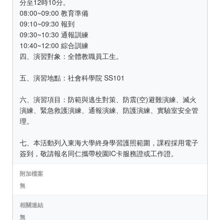
分至12時10分。
08:00~09:00 教育準備
09:10~09:30 報到
09:30~10:30 通報訓練
10:40~12:00 綜合訓練
四、演習對象：全體教職員工生。
五、演習地點：社會科學院 SS101
六、演習項目：防範與逃生對策、防震(空)避難演練、滅火
演練、緊急救護演練、通報演練、防護演練、實驗室安全管
理。
七、本活動列入東海大學終身學習護照範圍，課程採用電子
簽到，敬請報名同仁攜帶校園IC卡服務證或工作證。
附加檔案
無
相關連結
無