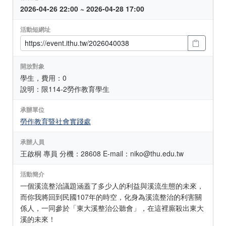
2026-04-26 22:00 ~ 2026-04-28 17:00
活動短網址
開放對象
學生，費用：0
說明：限114-2勞作教育學生
承辦單位
勞作教育暨社會實踐處
承辦人員
王啟桐 專員 分機：28608 E-mail：niko@thu.edu.tw
活動簡介
一個溪流整治議題涵蓋了多少人的利益與溪流生態的未來，
而你我將回到民國107年的時空，化身為溪流整治的利害關
係人，一同參於「東大溪整治公聽會」，在這裡廝殺出東大
溪的未來！