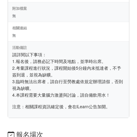
附加檔案
無
相關連結
無
活動備註
請詳閱以下事項：
1.報名後，請務必記下時間及地點，並準時出席。
2.考量課程進行狀況，課程開始後5分鐘內未抵達者，不予
簽到退，並視為缺曠。
3.臨時無法出席者，請自行至勞教處依規定辦理請假，否則
視為缺曠。
4.本課程需要大量腦力激盪與討論，請自備飲用水！
注意：相關課程資訊確定後，會在iLearn公告加開。
報名場次