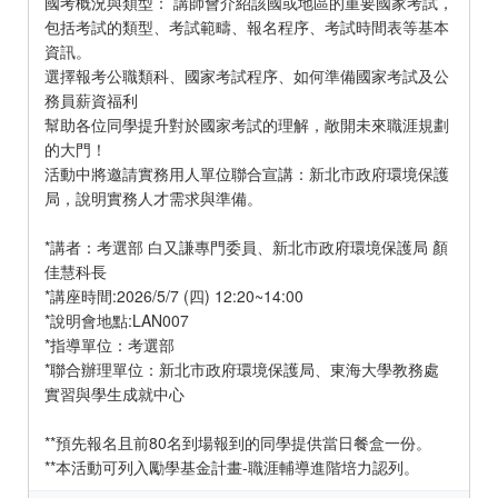
國考概況與類型： 講師會介紹該國或地區的重要國家考試，
包括考試的類型、考試範疇、報名程序、考試時間表等基本
資訊。
選擇報考公職類科、國家考試程序、如何準備國家考試及公
務員薪資福利
幫助各位同學提升對於國家考試的理解，敞開未來職涯規劃
的大門！
活動中將邀請實務用人單位聯合宣講：新北市政府環境保護
局，說明實務人才需求與準備。
*講者：考選部 白又謙專門委員、新北市政府環境保護局 顏
佳慧科長
*講座時間:2026/5/7 (四) 12:20~14:00
*說明會地點:LAN007
*指導單位：考選部
*聯合辦理單位：新北市政府環境保護局、東海大學教務處
實習與學生成就中心
**預先報名且前80名到場報到的同學提供當日餐盒一份。
**本活動可列入勵學基金計畫-職涯輔導進階培力認列。