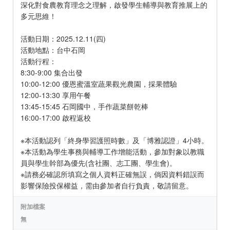
深化對食農教育理念之理解，啟發學生輔導與教育推展上的
多元思維！
活動日期：2025.12.11(四)
活動地點：台中石岡
活動行程：
8:30-9:00 集合出發
10:00-12:00 優恩蜜溫室蔬果觀光農園，採果體驗
12:00-13:30 享用午餐
13:45-15:45 石岡國中，手作蔬菜餅乾棒
16:00-17:00 啟程返校
※本活動認列「終身學習護照時數」及「博雅認證」4小時。
※本活動為學生事務與輔導工作增能活動，參加對象以教職
員與學生幹部為優先(含社團、志工團、學生會)。
※請務必確認所填寫之個人資料正確無誤，倘因資料錯誤而
影響保險投保權益，需由參加者自行負責，敬請留意。
附加檔案
無